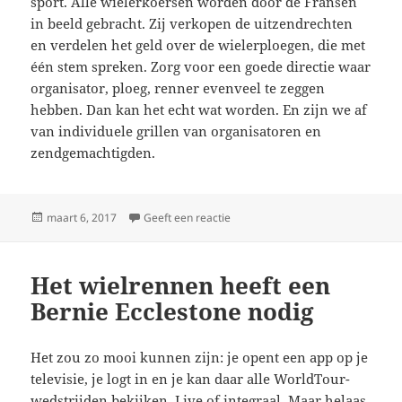
sport. Alle wielerkoersen worden door de Fransen
in beeld gebracht. Zij verkopen de uitzendrechten
en verdelen het geld over de wielerploegen, die met
één stem spreken. Zorg voor een goede directie waar
organisator, ploeg, renner evenveel te zeggen
hebben. Dan kan het echt wat worden. En zijn we af
van individuele grillen van organisatoren en
zendgemachtigden.
Geplaatst
op Het wielrennen heeft een Berni
maart 6, 2017
Geeft een reactie
op
Het wielrennen heeft een
Bernie Ecclestone nodig
Het zou zo mooi kunnen zijn: je opent een app op je
televisie, je logt in en je kan daar alle WorldTour-
wedstrijden bekijken. Live of integraal. Maar helaas.