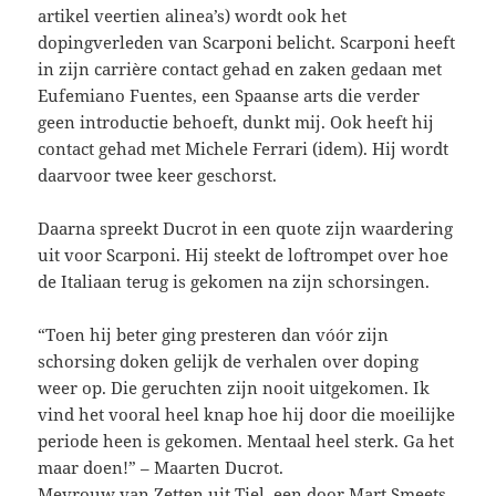
artikel veertien alinea’s) wordt ook het
dopingverleden van Scarponi belicht. Scarponi heeft
in zijn carrière contact gehad en zaken gedaan met
Eufemiano Fuentes, een Spaanse arts die verder
geen introductie behoeft, dunkt mij. Ook heeft hij
contact gehad met Michele Ferrari (idem). Hij wordt
daarvoor twee keer geschorst.
Daarna spreekt Ducrot in een quote zijn waardering
uit voor Scarponi. Hij steekt de loftrompet over hoe
de Italiaan terug is gekomen na zijn schorsingen.
“Toen hij beter ging presteren dan vóór zijn
schorsing doken gelijk de verhalen over doping
weer op. Die geruchten zijn nooit uitgekomen. Ik
vind het vooral heel knap hoe hij door die moeilijke
periode heen is gekomen. Mentaal heel sterk. Ga het
maar doen!” – Maarten Ducrot.
Mevrouw van Zetten uit Tiel, een door Mart Smeets