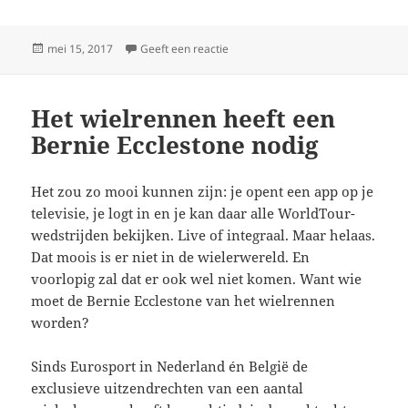
Geplaatst
op Michele Scarponi en het ‘niet o
mei 15, 2017
Geeft een reactie
op
Het wielrennen heeft een
Bernie Ecclestone nodig
Het zou zo mooi kunnen zijn: je opent een app op je
televisie, je logt in en je kan daar alle WorldTour-
wedstrijden bekijken. Live of integraal. Maar helaas.
Dat moois is er niet in de wielerwereld. En
voorlopig zal dat er ook wel niet komen. Want wie
moet de Bernie Ecclestone van het wielrennen
worden?
Sinds Eurosport in Nederland én België de
exclusieve uitzendrechten van een aantal