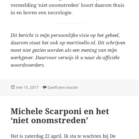
vermelding ‘niet onomstreden’ hoort daarom thuis
in en boven een necrologie.
Dit bericht is mijn persoonlijke visie op het geheel,
daarom staat het ook op martinello.nl. Dit schrijven
moet niet gezien worden als een mening van mijn
werkgever. Daarvoor verwijs ik u naar de officiële
woordvoerders.
Geplaatst
op Michele Scarponi en het ‘niet o
mei 15, 2017
Geeft een reactie
op
Michele Scarponi en het
‘niet onomstreden’
Het is zaterdag 22 april. Ik sta te wachten bij De